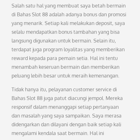
Salah satu hal yang membuat saya betah bermain
di Bahas Slot 88 adalah adanya bonus dan promosi
yang menarik. Setiap kali melakukan deposit, saya
selalu mendapatkan bonus tambahan yang bisa
langsung digunakan untuk bermain. Selain itu,
terdapat juga program loyalitas yang memberikan
reward kepada para pemain setia. Hal ini tentu
menambah keseruan bermain dan memberikan
peluang lebih besar untuk meraih kemenangan.
Tidak hanya itu, pelayanan customer service di
Bahas Slot 88 juga patut diacungi jempol. Mereka
responsif dalam menanggapi setiap pertanyaan
dan masalah yang saya sampaikan. Saya merasa
didengarkan dan dilayani dengan baik setiap kali
mengalami kendala saat bermain. Hal ini