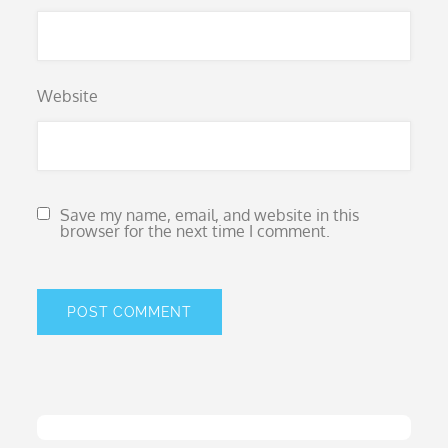
Website
Save my name, email, and website in this
browser for the next time I comment.