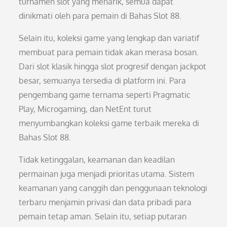
turnamen slot yang menarik, semua dapat
dinikmati oleh para pemain di Bahas Slot 88.
Selain itu, koleksi game yang lengkap dan variatif
membuat para pemain tidak akan merasa bosan.
Dari slot klasik hingga slot progresif dengan jackpot
besar, semuanya tersedia di platform ini. Para
pengembang game ternama seperti Pragmatic
Play, Microgaming, dan NetEnt turut
menyumbangkan koleksi game terbaik mereka di
Bahas Slot 88.
Tidak ketinggalan, keamanan dan keadilan
permainan juga menjadi prioritas utama. Sistem
keamanan yang canggih dan penggunaan teknologi
terbaru menjamin privasi dan data pribadi para
pemain tetap aman. Selain itu, setiap putaran