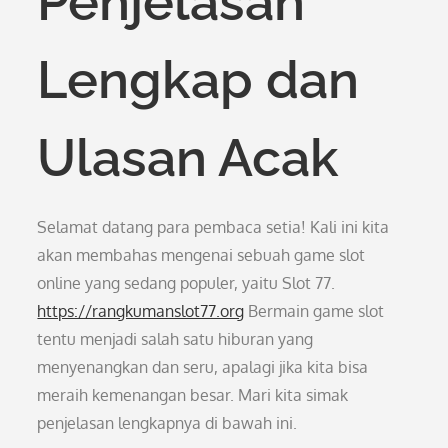
Penjelasan
Lengkap dan
Ulasan Acak
Selamat datang para pembaca setia! Kali ini kita
akan membahas mengenai sebuah game slot
online yang sedang populer, yaitu Slot 77.
https://rangkumanslot77.org
Bermain game slot
tentu menjadi salah satu hiburan yang
menyenangkan dan seru, apalagi jika kita bisa
meraih kemenangan besar. Mari kita simak
penjelasan lengkapnya di bawah ini.