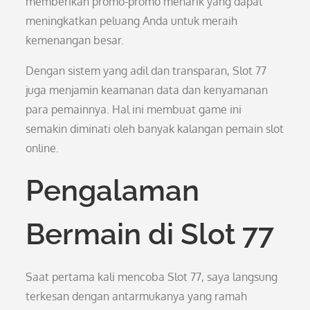
memberikan promo-promo menarik yang dapat
meningkatkan peluang Anda untuk meraih
kemenangan besar.
Dengan sistem yang adil dan transparan, Slot 77
juga menjamin keamanan data dan kenyamanan
para pemainnya. Hal ini membuat game ini
semakin diminati oleh banyak kalangan pemain slot
online.
Pengalaman
Bermain di Slot 77
Saat pertama kali mencoba Slot 77, saya langsung
terkesan dengan antarmukanya yang ramah