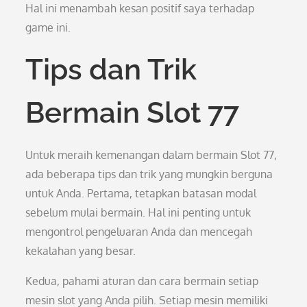
Hal ini menambah kesan positif saya terhadap
game ini.
Tips dan Trik
Bermain Slot 77
Untuk meraih kemenangan dalam bermain Slot 77,
ada beberapa tips dan trik yang mungkin berguna
untuk Anda. Pertama, tetapkan batasan modal
sebelum mulai bermain. Hal ini penting untuk
mengontrol pengeluaran Anda dan mencegah
kekalahan yang besar.
Kedua, pahami aturan dan cara bermain setiap
mesin slot yang Anda pilih. Setiap mesin memiliki