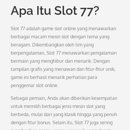
Apa Itu Slot 77?
Slot 77 adalah game slot online yang menawarkan
berbagai macam mesin slot dengan tema yang
beragam. Dikembangkan oleh tim yang
berpengalaman, Slot 77 menawarkan pengalaman
bermain yang menghibur dan menarik. Dengan
tampilan grafis yang menawan dan fitur-fitur unik,
game ini berhasil menarik perhatian para
penggemar slot online.
Sebagai pemain, Anda akan diberikan kesempatan
untuk memilih berbagai jenis mesin slot yang
berbeda, mulai dari yang klasik hingga yang penuh
dengan fitur bonus. Selain itu, Slot 77 juga sering