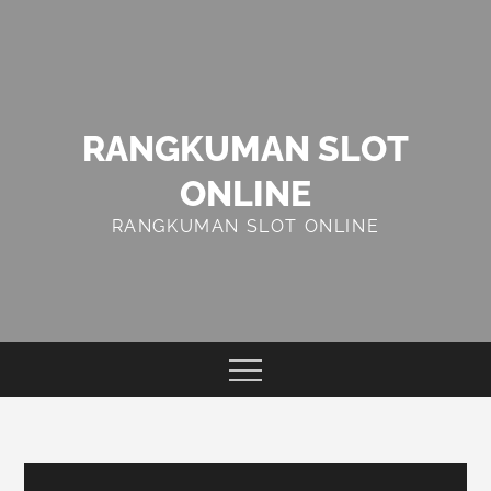
Skip
to
content
RANGKUMAN SLOT
ONLINE
RANGKUMAN SLOT ONLINE