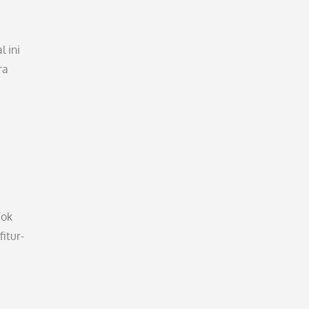
 ini
ra
Tok
itur-