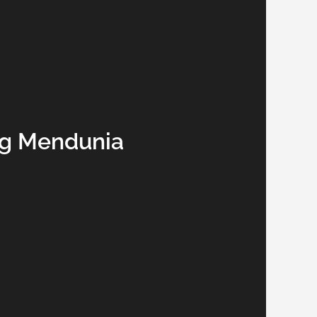
ng Mendunia