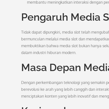
membantu meningkatkan interaksi dengan pem
Pengaruh Media S
Tidak dapat dipungkiri, media slot telah mengub
bermunculan melalui media slot dan mendapatkan 
membuktikan bahwa media slot bukan hanya sekad
dalam industri hiburan modern.
Masa Depan Media
Dengan perkembangan teknologi yang semakin pe
berevolusi ke arah yang lebih canggih dan interakt
menciptakan konten yang lebih inovatif dan meng