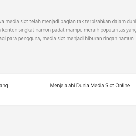
a media slot telah menjadi bagian tak terpisahkan dalam dun
wa konten singkat namun padat mampu meraih popularitas yan
Bagi para pengguna, media slot menjadi hiburan ringan namun
yang
Menjelajahi Dunia Media Slot Online