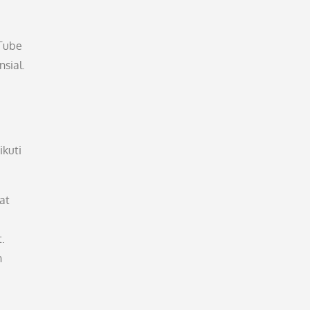
uTube
sial.
ikuti
at
.
n