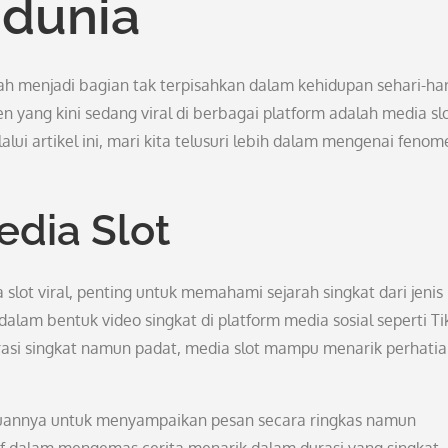
ndunia
elah menjadi bagian tak terpisahkan dalam kehidupan sehari-har
 yang kini sedang viral di berbagai platform adalah media slo
ui artikel ini, mari kita telusuri lebih dalam mengenai feno
edia Slot
lot viral, penting untuk memahami sejarah singkat dari jenis
dalam bentuk video singkat di platform media sosial seperti Ti
rasi singkat namun padat, media slot mampu menarik perhati
mpuannya untuk menyampaikan pesan secara ringkas namun