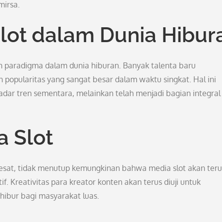
irsa.
lot dalam Dunia Hibur
ah paradigma dalam dunia hiburan. Banyak talenta baru
popularitas yang sangat besar dalam waktu singkat. Hal ini
ar tren sementara, melainkan telah menjadi bagian integral
 Slot
sat, tidak menutup kemungkinan bahwa media slot akan teru
if. Kreativitas para kreator konten akan terus diuji untuk
hibur bagi masyarakat luas.