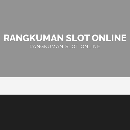
RANGKUMAN SLOT ONLINE
RANGKUMAN SLOT ONLINE