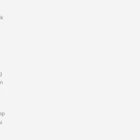
ik
i
g
an
n
iap
i