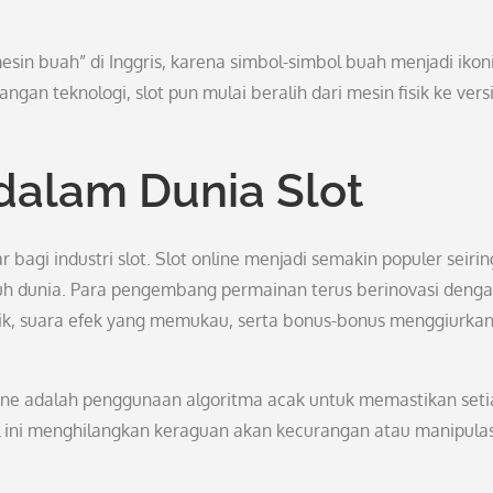
esin buah” di Inggris, karena simbol-simbol buah menjadi ikon
n teknologi, slot pun mulai beralih dari mesin fisik ke vers
 dalam Dunia Slot
i industri slot. Slot online menjadi semakin populer seirin
uh dunia. Para pengembang permainan terus berinovasi deng
narik, suara efek yang memukau, serta bonus-bonus menggiurka
nline adalah penggunaan algoritma acak untuk memastikan set
al ini menghilangkan keraguan akan kecurangan atau manipulas