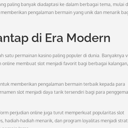
ang paling banyak diadaptasi ke dalam berbagai tema, mulai d
ma memberikan pengalaman bermain yang unik dan menarik ba
ntap di Era Modern
h satu permainan kasino paling populer di dunia. Banyaknya v
online membuat slot menjadi favorit bagi berbagai kalangan,
 untuk memberikan pengalaman bermain terbaik kepada para
 turnamen slot menjadi daya tarik tersendiri bagi para penggema
form perjudian online juga turut memperkuat popularitas slot
 hadiah-hadiah menarik, dan program loyalitas menjadi strat