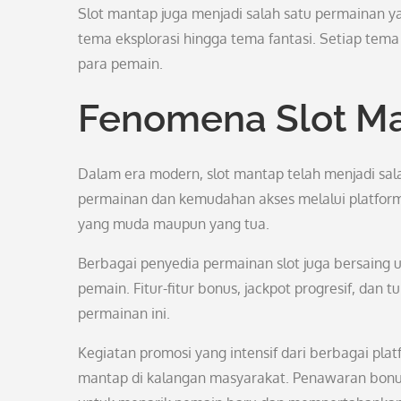
Slot mantap juga menjadi salah satu permainan y
tema eksplorasi hingga tema fantasi. Setiap te
para pemain.
Fenomena Slot Ma
Dalam era modern, slot mantap telah menjadi sala
permainan dan kemudahan akses melalui platform 
yang muda maupun yang tua.
Berbagai penyedia permainan slot juga bersaing
pemain. Fitur-fitur bonus, jackpot progresif, dan
permainan ini.
Kegiatan promosi yang intensif dari berbagai plat
mantap di kalangan masyarakat. Penawaran bonus,