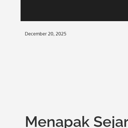
Posted
December 20, 2025
on
Menapak Sejar