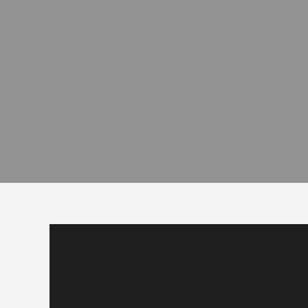
Skip
to
content