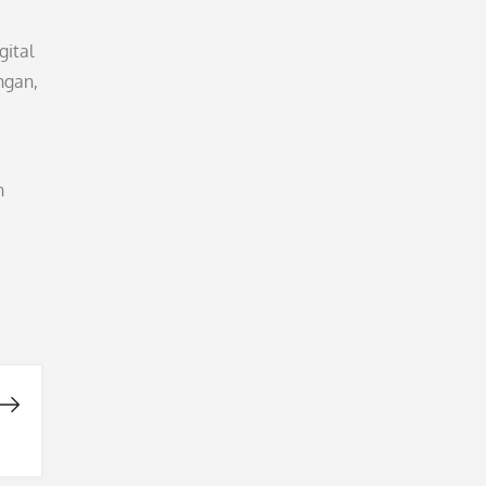
gital
ngan,
n