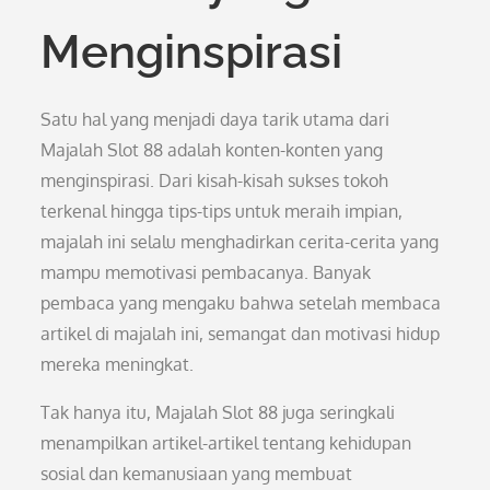
Menginspirasi
Satu hal yang menjadi daya tarik utama dari
Majalah Slot 88 adalah konten-konten yang
menginspirasi. Dari kisah-kisah sukses tokoh
terkenal hingga tips-tips untuk meraih impian,
majalah ini selalu menghadirkan cerita-cerita yang
mampu memotivasi pembacanya. Banyak
pembaca yang mengaku bahwa setelah membaca
artikel di majalah ini, semangat dan motivasi hidup
mereka meningkat.
Tak hanya itu, Majalah Slot 88 juga seringkali
menampilkan artikel-artikel tentang kehidupan
sosial dan kemanusiaan yang membuat