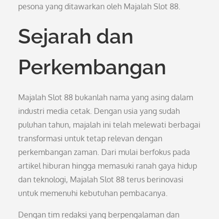
pesona yang ditawarkan oleh Majalah Slot 88.
Sejarah dan
Perkembangan
Majalah Slot 88 bukanlah nama yang asing dalam
industri media cetak. Dengan usia yang sudah
puluhan tahun, majalah ini telah melewati berbagai
transformasi untuk tetap relevan dengan
perkembangan zaman. Dari mulai berfokus pada
artikel hiburan hingga memasuki ranah gaya hidup
dan teknologi, Majalah Slot 88 terus berinovasi
untuk memenuhi kebutuhan pembacanya.
Dengan tim redaksi yang berpengalaman dan