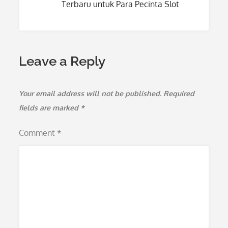
Terbaru untuk Para Pecinta Slot
Leave a Reply
Your email address will not be published.
Required
fields are marked
*
Comment
*