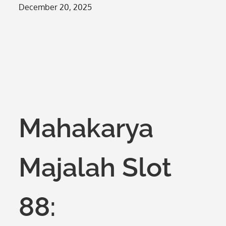
Posted
December 20, 2025
on
Mahakarya
Majalah Slot
88: