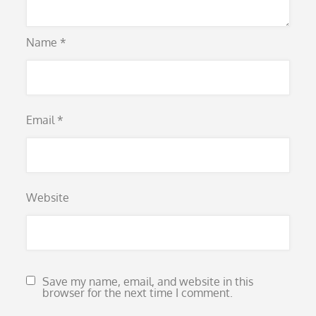
Name
*
Email
*
Website
Save my name, email, and website in this
browser for the next time I comment.