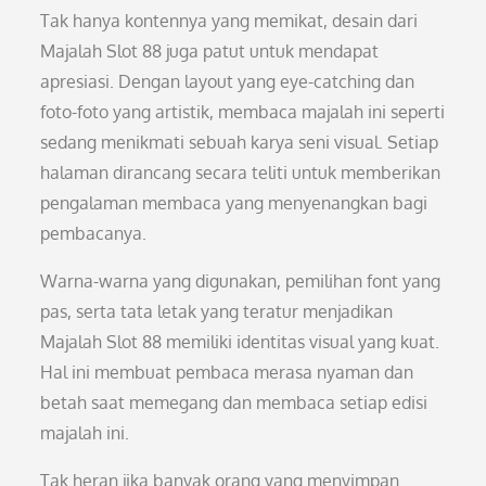
Tak hanya kontennya yang memikat, desain dari
Majalah Slot 88 juga patut untuk mendapat
apresiasi. Dengan layout yang eye-catching dan
foto-foto yang artistik, membaca majalah ini seperti
sedang menikmati sebuah karya seni visual. Setiap
halaman dirancang secara teliti untuk memberikan
pengalaman membaca yang menyenangkan bagi
pembacanya.
Warna-warna yang digunakan, pemilihan font yang
pas, serta tata letak yang teratur menjadikan
Majalah Slot 88 memiliki identitas visual yang kuat.
Hal ini membuat pembaca merasa nyaman dan
betah saat memegang dan membaca setiap edisi
majalah ini.
Tak heran jika banyak orang yang menyimpan