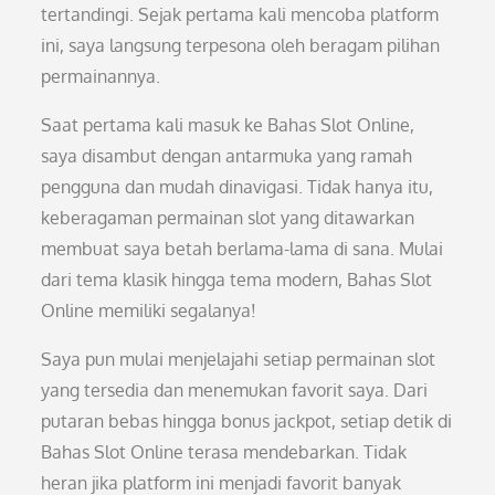
tertandingi. Sejak pertama kali mencoba platform
ini, saya langsung terpesona oleh beragam pilihan
permainannya.
Saat pertama kali masuk ke Bahas Slot Online,
saya disambut dengan antarmuka yang ramah
pengguna dan mudah dinavigasi. Tidak hanya itu,
keberagaman permainan slot yang ditawarkan
membuat saya betah berlama-lama di sana. Mulai
dari tema klasik hingga tema modern, Bahas Slot
Online memiliki segalanya!
Saya pun mulai menjelajahi setiap permainan slot
yang tersedia dan menemukan favorit saya. Dari
putaran bebas hingga bonus jackpot, setiap detik di
Bahas Slot Online terasa mendebarkan. Tidak
heran jika platform ini menjadi favorit banyak