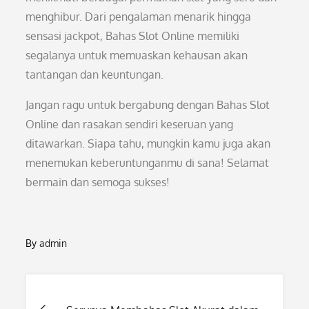
menghibur. Dari pengalaman menarik hingga
sensasi jackpot, Bahas Slot Online memiliki
segalanya untuk memuaskan kehausan akan
tantangan dan keuntungan.
Jangan ragu untuk bergabung dengan Bahas Slot
Online dan rasakan sendiri keseruan yang
ditawarkan. Siapa tahu, mungkin kamu juga akan
menemukan keberuntunganmu di sana! Selamat
bermain dan semoga sukses!
By
admin