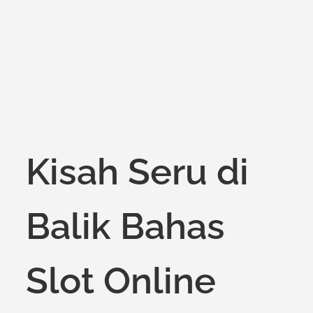
Kisah Seru di
Balik Bahas
Slot Online