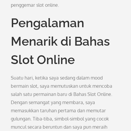
penggemar slot online.
Pengalaman
Menarik di Bahas
Slot Online
Suatu hari, ketika saya sedang dalam mood
bermain slot, saya memutuskan untuk mencoba
salah satu permainan baru di Bahas Slot Online.
Dengan semangat yang membara, saya
memasukkan taruhan pertama dan memutar
gulungan. Tiba-tiba, simbol-simbol yang cocok
muncul secara beruntun dan saya pun meraih