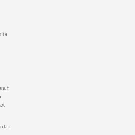
rita
penuh
n
lot
a dan