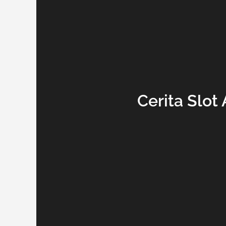
Cerita Slot