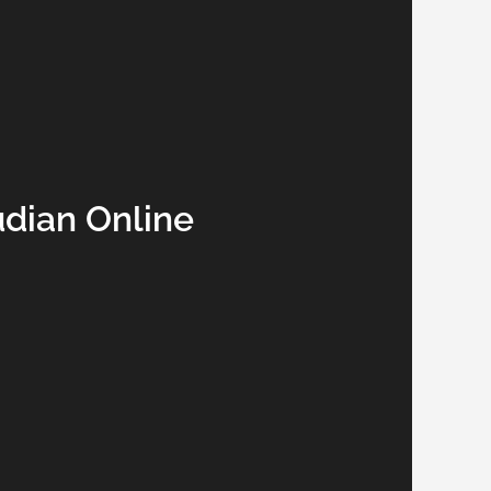
udian Online