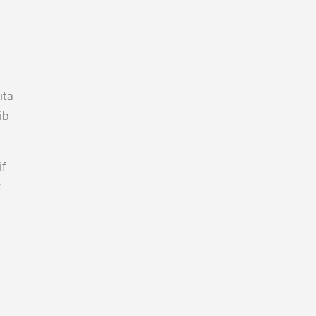
ita
ib
if
k