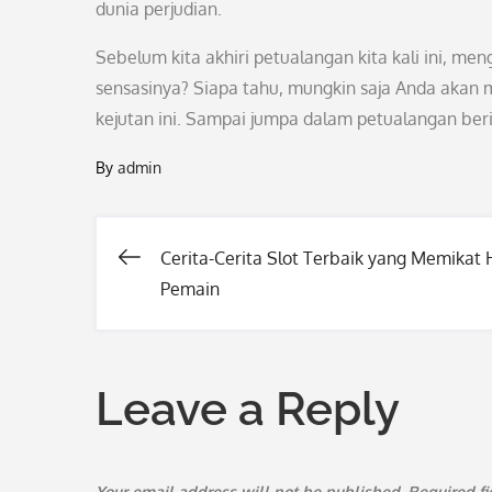
dunia perjudian.
Sebelum kita akhiri petualangan kita kali ini, m
sensasinya? Siapa tahu, mungkin saja Anda akan m
kejutan ini. Sampai jumpa dalam petualangan ber
By
admin
Cerita-Cerita Slot Terbaik yang Memikat 
Post
Pemain
navigation
Leave a Reply
Your email address will not be published.
Required f