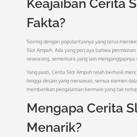
Keajaiban Cerita 
Fakta?
Seiring dengan popularitasnya yang terus meroke
Slot Ampuh. Ada yang percaya bahwa permainan i
seseorang, sementara yang lain menganggapnya s
Yang pasti, Cerita Slot Ampuh telah berhasil mencip
hingga desain yang menawan, semua elemen dala
memberikan pengalaman bermain yang tak terlu
Mengapa Cerita S
Menarik?