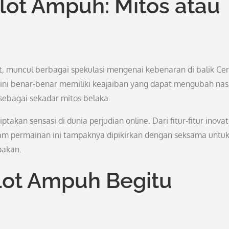
Slot Ampuh: Mitos atau
t, muncul berbagai spekulasi mengenai kebenaran di balik Cer
ni benar-benar memiliki keajaiban yang dapat mengubah nas
ebagai sekadar mitos belaka.
takan sensasi di dunia perjudian online. Dari fitur-fitur inovat
m permainan ini tampaknya dipikirkan dengan seksama untu
pakan.
lot Ampuh Begitu