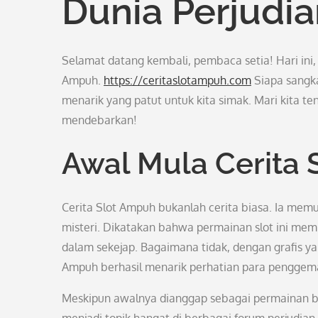
Dunia Perjudia
Selamat datang kembali, pembaca setia! Hari ini, 
Ampuh.
https://ceritaslotampuh.com
Siapa sangka
menarik yang patut untuk kita simak. Mari kita 
mendebarkan!
Awal Mula Cerita
Cerita Slot Ampuh bukanlah cerita biasa. Ia memu
misteri. Dikatakan bahwa permainan slot ini mem
dalam sekejap. Bagaimana tidak, dengan grafis ya
Ampuh berhasil menarik perhatian para penggemar 
Meskipun awalnya dianggap sebagai permainan b